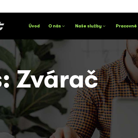
Úvod
O nás
Naše služby
Pracovné
s:
Zvárač