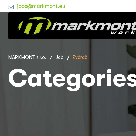
jobs@markmont.eu
MARKMONT s.r.o.
Job
Zvárač
Categorie