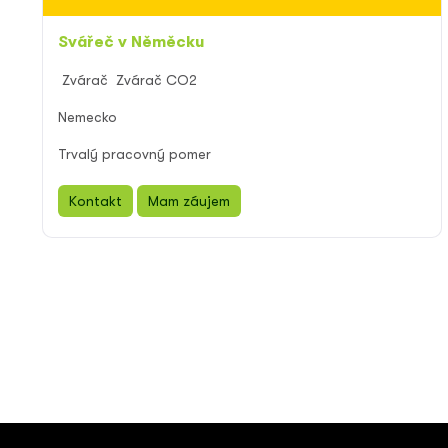
Svářeč v Něměcku
Zvárač
Zvárač CO2
Nemecko
Trvalý pracovný pomer
Kontakt
Mam záujem