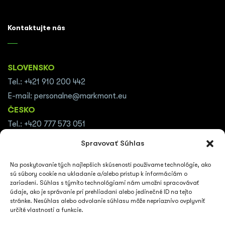
Kontaktujte nás
SLOVENSKO
Tel.: +421 910 200 442
E-mail: personalne@markmont.eu
ČESKO
Tel.: +420 777 573 051
E-mail: personalni@markmont.eu
Spravovať Súhlas
RAKÚSKO
Na poskytovanie tých najlepších skúseností používame technológie, ako
Tel.: +43 (0676) 375 1255
sú súbory cookie na ukladanie a/alebo prístup k informáciám o
E-mail:
thomas.wolter@markmont.at
zariadení. Súhlas s týmito technológiami nám umožní spracovávať
údaje, ako je správanie pri prehliadaní alebo jedinečné ID na tejto
NEMECKO
stránke. Nesúhlas alebo odvolanie súhlasu môže nepriaznivo ovplyvniť
Tel.: +49 152 5903 3211
určité vlastnosti a funkcie.
E-mail:
stefan@markmont.de