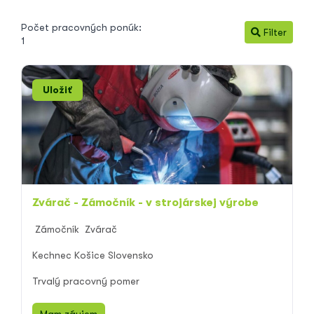
Počet pracovných ponúk:
Filter
1
Uložiť
Zvárač - Zámočník - v strojárskej výrobe
Zámočník
Zvárač
Kechnec Košice Slovensko
Trvalý pracovný pomer