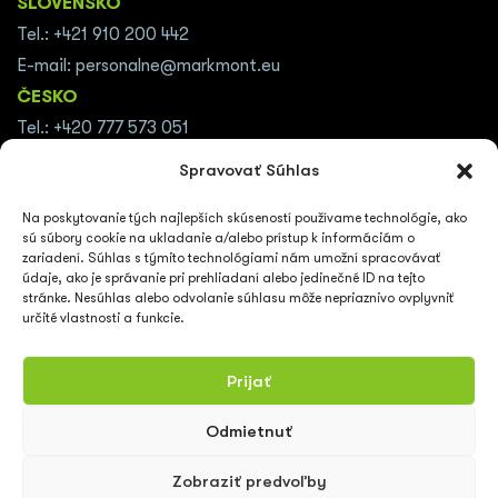
SLOVENSKO
Tel.: +421 910 200 442
E-mail: personalne@markmont.eu
ČESKO
Tel.: +420 777 573 051
E-mail: personalni@markmont.eu
Spravovať Súhlas
RAKÚSKO
Na poskytovanie tých najlepších skúseností používame technológie, ako
Tel.: +43 (0676) 375 1255
sú súbory cookie na ukladanie a/alebo prístup k informáciám o
E-mail:
thomas.wolter@markmont.at
zariadení. Súhlas s týmito technológiami nám umožní spracovávať
údaje, ako je správanie pri prehliadaní alebo jedinečné ID na tejto
NEMECKO
stránke. Nesúhlas alebo odvolanie súhlasu môže nepriaznivo ovplyvniť
Tel.: +49 152 5903 3211
určité vlastnosti a funkcie.
E-mail:
stefan@markmont.de
Prijať
Odmietnuť
Zobraziť predvoľby