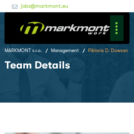
jobs@markmont.eu
MARKMONT s.r.o.
Management
Piklonis D. Dowson
Team Details